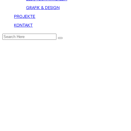
GRAFIK & DESIGN
PROJEKTE
KONTAKT