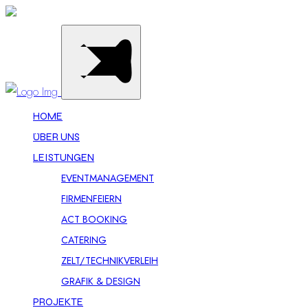
HOME
ÜBER UNS
LEISTUNGEN
EVENTMANAGEMENT
FIRMENFEIERN
ACT BOOKING
CATERING
ZELT/TECHNIKVERLEIH
GRAFIK & DESIGN
PROJEKTE