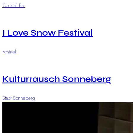
Cocktail Bar
I Love Snow Festival
Festival
Kulturrausch Sonneberg
Stadt Sonneberg