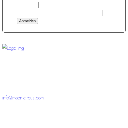
Nachname
E-Mail-Adresse
*
“Visionen und kompletter Service – für Events, die
begeistern
und bleiben.“
info@moon-circus.com
Schlossparkpassage 5
98646 Hildburghausen