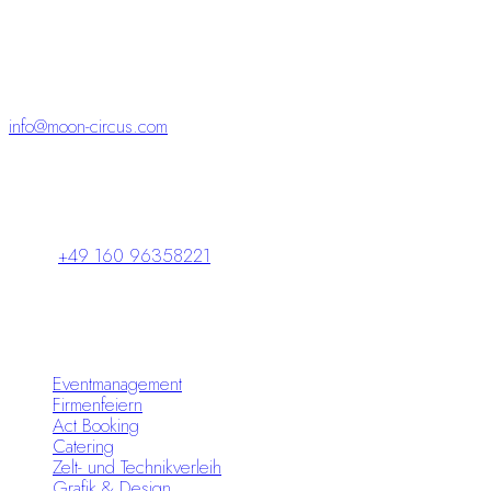
begeistern
und bleiben.“
info@moon-circus.com
Schlossparkpassage 5
98646 Hildburghausen
+49 160 96358221
Leistungen
Eventmanagement
Firmenfeiern
Act Booking
Catering
Zelt- und Technikverleih
Grafik & Design