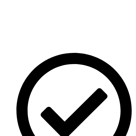
tellus, luctus nec ullamcorper mattis, pulvinar dapibus leo. Nullam
ex enim, euismod vel bibendum ultrices, fringilla vel eros.
Learning From Failure