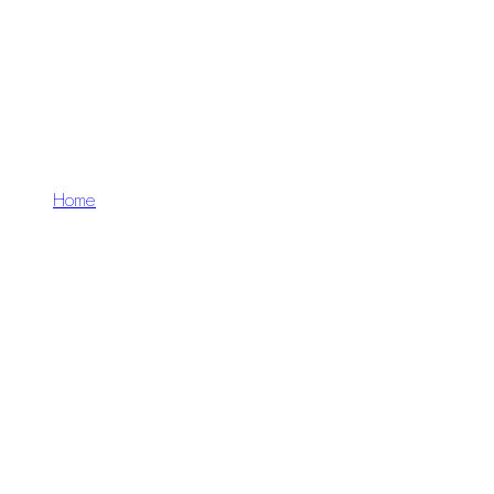
Design
Home
Grafik & Design
Professionelle Print- und