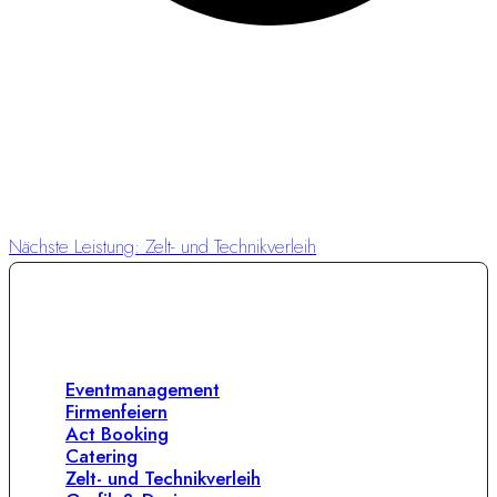
Sed ut perspiciatis unde omnis iste natus
Beitragsnavigat
Nächste Leistung:
Zelt- und Technikverleih
Unsere Leistungen
Eventmanagement
Firmenfeiern
Act Booking
Catering
Zelt- und Technikverleih