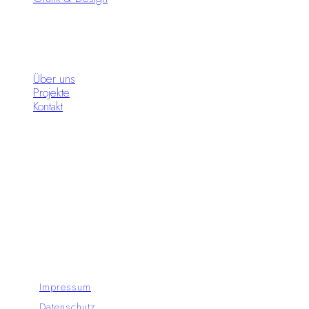
Infos
Über uns
Projekte
Kontakt
Standorte
Moon Circus Meiningen
Moon Circus Hildburghausen
© Copyright - Moon Circus GmbH 2024
Impressum
Datenschutz