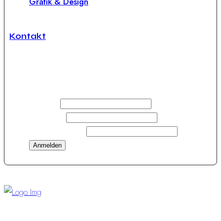
Grafik & Design
Kontakt
Newsletter Anmeldung
Vorname
Nachname
E-Mail-Adresse
*
“Visionen und kompletter Service – für Events, die