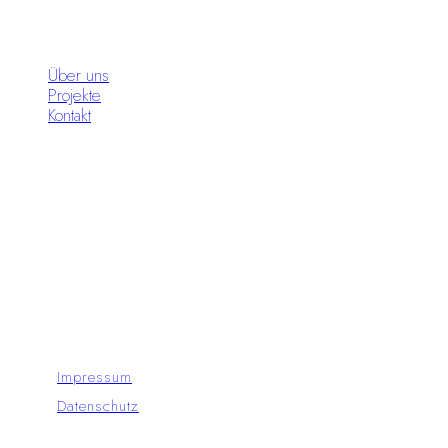
Infos
Über uns
Projekte
Kontakt
Standorte
Moon Circus Meiningen
Moon Circus Hildburghausen
© Copyright - Moon Circus GmbH 2024
Impressum
Datenschutz