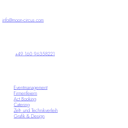
und bleiben.“
info@moon-circus.com
Schlossparkpassage 5
98646 Hildburghausen
+49 160 96358221
Leistungen
Eventmanagement
Firmenfeiern
Act Booking
Catering
Zelt- und Technikverleih
Grafik & Design