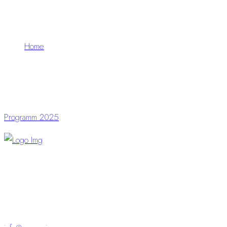
Home
Schleusingen
Programm 2025
“Visionen und kompletter Service – für Events, die
begeistern
und bleiben.“