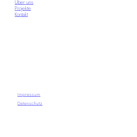
Über uns
Projekte
Kontakt
Standorte
Moon Circus Meiningen
Moon Circus Hildburghausen
© Copyright - Moon Circus GmbH 2024
Impressum
Datenschutz