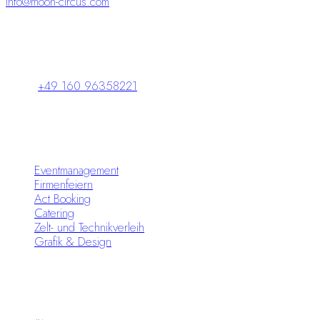
info@moon-circus.com
Schlossparkpassage 5
98646 Hildburghausen
+49 160 96358221
Leistungen
Eventmanagement
Firmenfeiern
Act Booking
Catering
Zelt- und Technikverleih
Grafik & Design
Infos