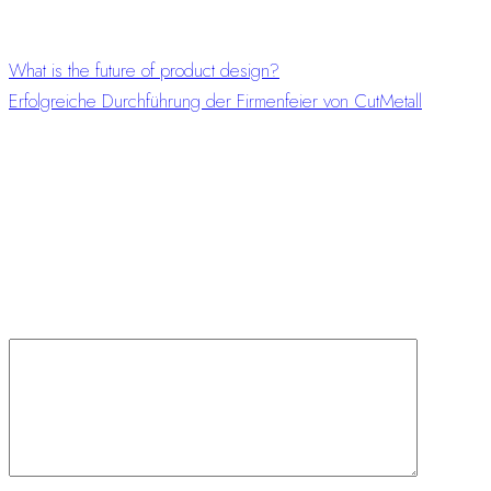
What is the future of product design?
Erfolgreiche Durchführung der Firmenfeier von CutMetall
Schreibe einen Kommentar
Deine E-Mail-Adresse wird nicht veröffentlicht.
Erforderliche
Felder sind mit
*
markiert
Kommentar
*