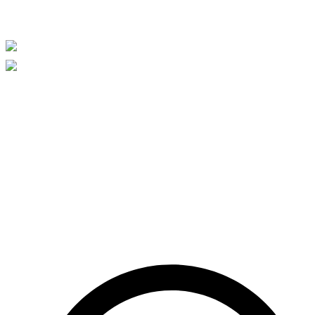
quis suscipit ipsum, at pellentesque velit. Duis a congue sem.
Learning From Failure
Donec imperdiet risus at tortor consequat maximus et eget magna.
Cras ornare sagittis augue, id sollicitudin justo tristique ut. Nullam
ex enim, euismod vel bibendum ultrices, fringilla vel eros. Donec
euismod leo lectus, et euismod metus euismod sed. Quisque
quis suscipit ipsum, at pellentesque velit. Duis a congue sem.