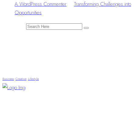
A WordPress Commenter
zu
Transforming Challenges into
Opportunities
Search for:
Tags
Business
Creative
Lifestyle
“Visionen und kompletter Service – für Events, die
begeistern
und bleiben.“