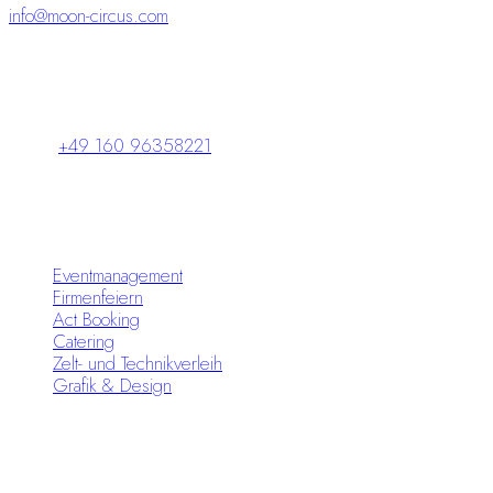
info@moon-circus.com
Schlossparkpassage 5
98646 Hildburghausen
+49 160 96358221
Leistungen
Eventmanagement
Firmenfeiern
Act Booking
Catering
Zelt- und Technikverleih
Grafik & Design
Infos