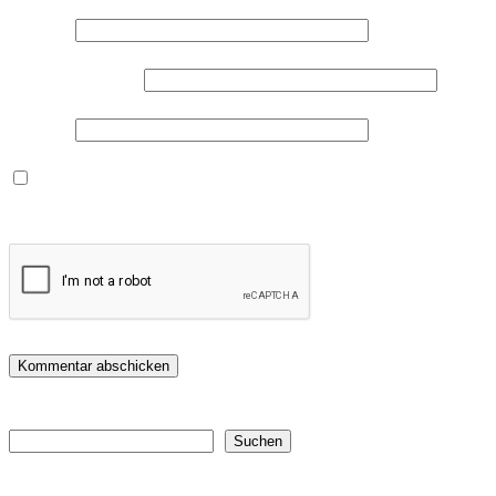
Name
*
E-Mail-Adresse
*
Website
Name, E-Mail-Adresse und Website in diesem Browser für
meinen nächsten Kommentar speichern.
Suchen
Suchen