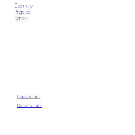
Über uns
Projekte
Kontakt
Standorte
Moon Circus Meiningen
Moon Circus Hildburghausen
© Copyright - Moon Circus GmbH 2024
Impressum
Datenschutz